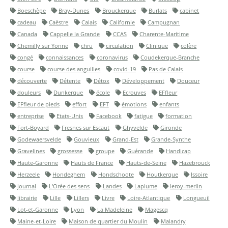
Boeschèpe
Bray-Dunes
Brouckerque
Burlats
cabinet
cadeau
Caëstre
Calais
Californie
Campugnan
Canada
Cappelle la Grande
CCAS
Charente-Maritime
Chemilly sur Yonne
chru
circulation
Clinique
colère
congé
connaissances
coronavirus
Coudekerque-Branche
course
course des anguilles
covid-19
Pas de Calais
découverte
Détente
Détox
Développement
Douceur
douleurs
Dunkerque
école
Ecrouves
EFfleur
EFfleur de pieds
effort
EFT
émotions
enfants
entreprise
Etats-Unis
Facebook
fatigue
formation
Fort-Boyard
Fresnes sur Escaut
Ghyvelde
Gironde
Godewaersvelde
Gouvieux
Grand-Est
Grande-Synthe
Gravelines
grossesse
groupe
Guérande
Handicap
Haute-Garonne
Hauts de France
Hauts-de-Seine
Hazebrouck
Herzeele
Hondeghem
Hondschoote
Houtkerque
Issoire
journal
L'Orée des sens
Landes
Laplume
leroy-merlin
librairie
Lille
Lillers
Livre
Loire-Atlantique
Longueuil
Lot-et-Garonne
Lyon
La Madeleine
Magescq
Maine-et-Loire
Maison de quartier du Moulin
Malandry