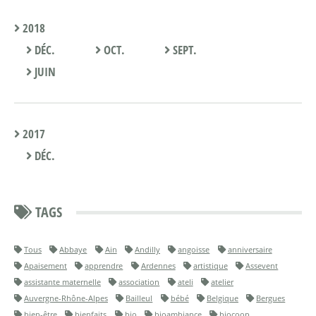
2018
DÉC.
OCT.
SEPT.
JUIN
2017
DÉC.
TAGS
Tous
Abbaye
Ain
Andilly
angoisse
anniversaire
Apaisement
apprendre
Ardennes
artistique
Assevent
assistante maternelle
association
ateli
atelier
Auvergne-Rhône-Alpes
Bailleul
bébé
Belgique
Bergues
bien-être
bienfaits
bio
bioambiance
biocoop