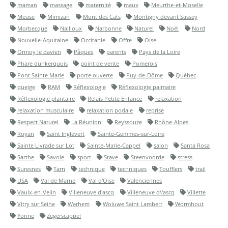
maman
massage
maternité
maux
Meurthe-et-Moselle
Meuse
Mimizan
Mont des Cats
Montigny devant Sassey
Morbecque
Nailloux
Narbonne
Naturel
Noël
Nord
Nouvelle-Aquitaine
Occitanie
Offre
Oise
Ormoy le davien
Pâques
parents
Pays de la Loire
Phare dunkerquois
point de vente
Pomerols
Pont Sainte Marie
porte ouverte
Puy-de-Dôme
Québec
queige
RAM
Réflexologie
Réflexologie palmaire
Réflexologie plantaire
Relais Petite Enfance
relaxation
relaxation musculaire
relaxation podale
reprise
Respect Naturel
La Réunion
Reyssouze
Rhône-Alpes
Royan
Saint Inglevert
Sainte-Gemmes-sur-Loire
Sainte Livrade sur Lot
Sainte-Marie-Cappel
salon
Santa Rosa
Sarthe
Savoie
sport
Stave
Steenvoorde
stress
Suresnes
Tarn
technique
techniques
Toufflers
trail
USA
Val de Marne
Val d'Oise
Valenciennes
Vaulx-en-Velin
Villeneuve d'ascq
Villeneuve d\'ascq
Villette
Vitry sur Seine
Warhem
Woluwe Saint Lambert
Wormhout
Yonne
Zegerscappel