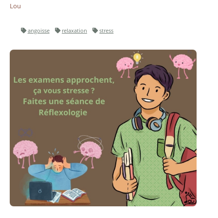
Lou
angoisse
relaxation
stress