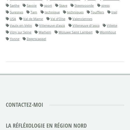
Sarthe
Savoie
sport
Stave
Steenvoorde
stress
Suresnes
Tarn
technique
techniques
Toufflers
trail
USA
Val de Marne
Val d'Oise
Valenciennes
Vaulx-en-Velin
Villeneuve d'ascq
Villeneuve d\'ascq
Villette
Vitry sur Seine
Warhem
Woluwe Saint Lambert
Wormhout
Yonne
Zegerscappel
CONTACTEZ-MOI
LA RÉFLÉXOLOGIE EN RÉGION NORD