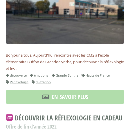
Bonjour à tous, Aujourd'hui rencontre avec les CM2 à l'école
élémentaire Buffon de Grande-Synthe, pour découvrir la réflexologie
et les ...
découverte
émotions
Grande-Synthe
Hauts de France
Réflexologie
relaxation
EN SAVOIR PLUS
DÉCOUVRIR LA RÉFLEXOLOGIE EN CADEAU
Offre de fin d'année 2022