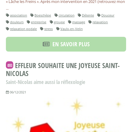
« Lâche les Freins ». Après mon intervention en 2021 (retrouvez mon
...
association
Boeschèpe
circulation
Détente
Douceur
douleurs
entreprise
groupe
massage
relaxation
relaxation podale
stress
Vaulx-en-Velin
EN SAVOIR PLUS
EFFLEUR SOUHAITE UNE JOYEUSE SAINT-
NICOLAS
Saint-Nicolas aime aussi la réflexologie
06/12/2021