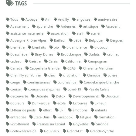
TAGS
Tous
Abbaye
Ain
Andilly
angoisse
anniversaire
Apaisement
apprendre
Ardennes
artistique
Assevent
assistante maternelle
association
ateli
atelier
Auvergne-Rhône-Alpes
Bailleul
bébé
Belgique
Bergues
bien-être
bienfaits
bio
bioambiance
biocoop
Boeschèpe
Bray-Dunes
Brouckerque
Burlats
cabinet
cadeau
Caëstre
Calais
Californie
Campugnan
Canada
Cappelle la Grande
CCAS
Charente-Maritime
Chemilly sur Yonne
chru
circulation
Clinique
colère
congé
connaissances
coronavirus
Coudekerque-Branche
course
course des anguilles
covid-19
Pas de Calais
découverte
Détente
Détox
Développement
Douceur
douleurs
Dunkerque
école
Ecrouves
EFfleur
EFfleur de pieds
effort
EFT
émotions
enfants
entreprise
Etats-Unis
Facebook
fatigue
formation
Fort-Boyard
Fresnes sur Escaut
Ghyvelde
Gironde
Godewaersvelde
Gouvieux
Grand-Est
Grande-Synthe