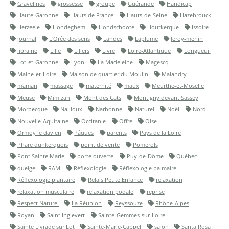
Gravelines
grossesse
groupe
Guérande
Handicap
Haute-Garonne
Hauts de France
Hauts-de-Seine
Hazebrouck
Herzeele
Hondeghem
Hondschoote
Houtkerque
Issoire
journal
L'Orée des sens
Landes
Laplume
leroy-merlin
librairie
Lille
Lillers
Livre
Loire-Atlantique
Longueuil
Lot-et-Garonne
Lyon
La Madeleine
Magescq
Maine-et-Loire
Maison de quartier du Moulin
Malandry
maman
massage
maternité
maux
Meurthe-et-Moselle
Meuse
Mimizan
Mont des Cats
Montigny devant Sassey
Morbecque
Nailloux
Narbonne
Naturel
Noël
Nord
Nouvelle-Aquitaine
Occitanie
Offre
Oise
Ormoy le davien
Pâques
parents
Pays de la Loire
Phare dunkerquois
point de vente
Pomerols
Pont Sainte Marie
porte ouverte
Puy-de-Dôme
Québec
queige
RAM
Réflexologie
Réflexologie palmaire
Réflexologie plantaire
Relais Petite Enfance
relaxation
relaxation musculaire
relaxation podale
reprise
Respect Naturel
La Réunion
Reyssouze
Rhône-Alpes
Royan
Saint Inglevert
Sainte-Gemmes-sur-Loire
Sainte Livrade sur Lot
Sainte-Marie-Cappel
salon
Santa Rosa