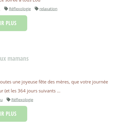
n
Réflexologie
relaxation
R PLUS
e aux mamans
toutes une joyeuse fête des mères, que votre journée
 (et les 364 jours suivants ...
au
Réflexologie
R PLUS