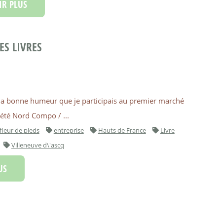
R PLUS
ES LIVRES
s la bonne humeur que je participais au premier marché
iété Nord Compo / ...
fleur de pieds
entreprise
Hauts de France
Livre
Villeneuve d\'ascq
US