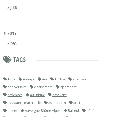
JUIN
2017
DÉC.
TAGS
Tous
Abbaye
Ain
Andilly
angoisse
anniversaire
Apaisement
apprendre
Ardennes
artistique
Assevent
assistante maternelle
association
ateli
atelier
Auvergne-Rhône-Alpes
Bailleul
bébé