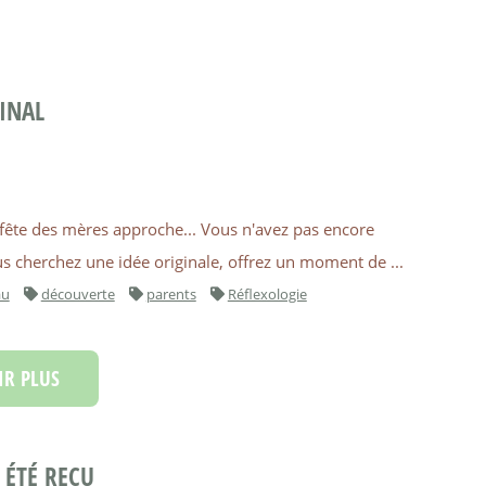
INAL
La fête des mères approche... Vous n'avez pas encore
s cherchez une idée originale, offrez un moment de ...
au
découverte
parents
Réflexologie
R PLUS
N ÉTÉ REÇU