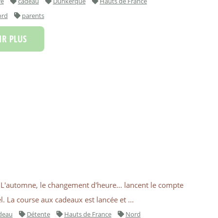
re
cadeau
Dunkerque
Hauts de France
ord
parents
R PLUS
 L'automne, le changement d'heure... lancent le compte
. La course aux cadeaux est lancée et ...
deau
Détente
Hauts de France
Nord