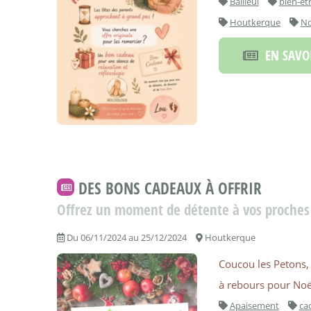
Bailleul
bien-êt
Houtkerque
N
EN SAVOI
DES BONS CADEAUX À OFFRIR
Offrez un moment de détente à vos proches
Du 06/11/2024 au 25/12/2024
Houtkerque
Coucou les Petons,
à rebours pour Noël
Apaisement
ca