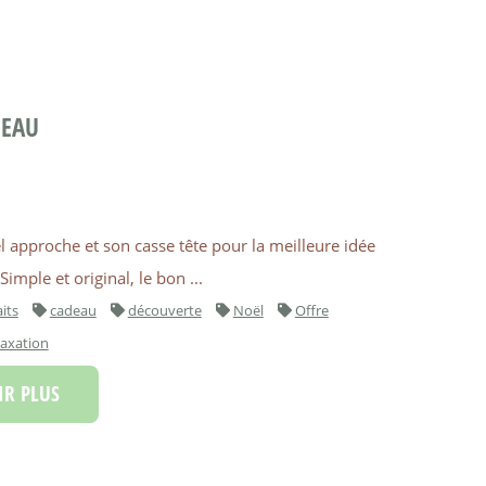
DEAU
 approche et son casse tête pour la meilleure idée
Simple et original, le bon ...
its
cadeau
découverte
Noël
Offre
laxation
R PLUS