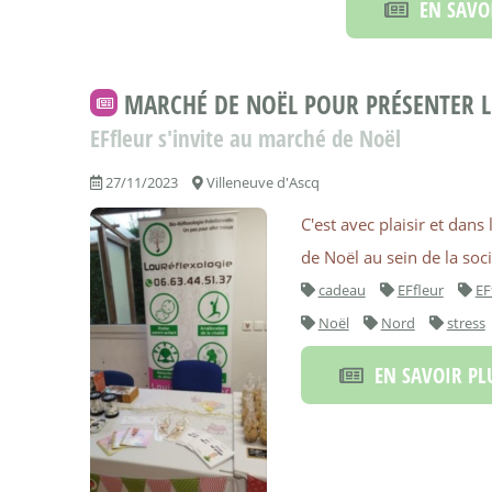
EN SAVOI
MARCHÉ DE NOËL POUR PRÉSENTER L
EFfleur s'invite au marché de Noël
27/11/2023
Villeneuve d'Ascq
C'est avec plaisir et dan
de Noël au sein de la soc
cadeau
EFfleur
EF
Noël
Nord
stress
EN SAVOIR PL