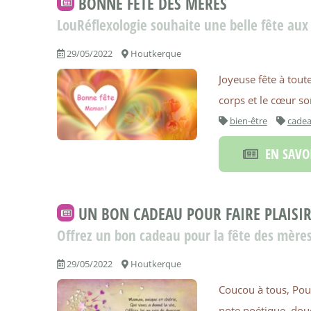
BONNE FÊTE DES MÈRES
LouRéflexologie souhaite une belle fête a
29/05/2022
Houtkerque
Joyeuse fête à toute
corps et le cœur son
bien-être
cade
EN SAVOI
UN BON CADEAU POUR FAIRE PLAISI
Offrez un bon cadeau pour la fête des mère
29/05/2022
Houtkerque
Coucou à tous, Pou
note poétique, dou