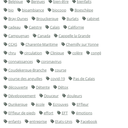
Belgique
Bergues
bien-être
bienfaits
bio
bioambiance
biocoop
Boeschèpe
Bray-Dunes
Brouckerque
Burlats
cabinet
cadeau
Caëstre
Calais
Californie
Campugnan
Canada
Cappelle la Grande
CCAS
Charente-Maritime
Chemilly sur Yonne
chru
circulation
Clinique
colère
congé
connaissances
coronavirus
Coudekerque-Branche
course
course des anguilles
covid-19
Pas de Calais
découverte
Détente
Détox
Développement
Douceur
douleurs
Dunkerque
école
Ecrouves
EFfleur
EFfleur de pieds
effort
EFT
émotions
enfants
entreprise
Etats-Unis
Facebook