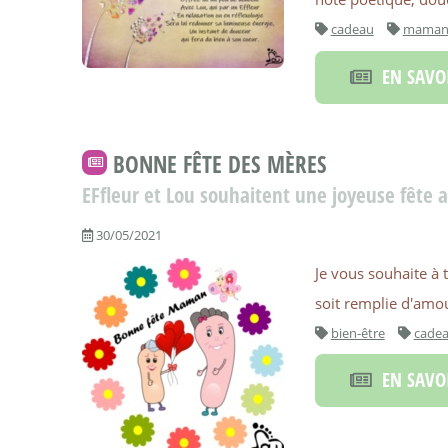
cadeau
mama
EN SAVOI
BONNE FÊTE DES MÈRES
EFfleur et Lou souhaitent une joyeuse fêt
30/05/2021
Je vous souhaite à 
soit remplie d'amour
bien-être
cade
EN SAVOI