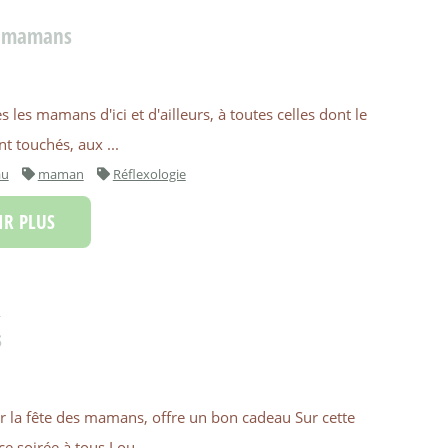
ux mamans
s les mamans d'ici et d'ailleurs, à toutes celles dont le
t touchés, aux ...
au
maman
Réflexologie
R PLUS
R
s
r la fête des mamans, offre un bon cadeau Sur cette
ce soirée à tous Lou