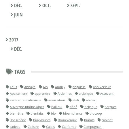
DÉC.
OCT.
SEPT.
JUIN
2017
DÉC.
TAGS
Tous
Abbaye
Ain
Andilly
angoisse
anniversaire
Apaisement
apprendre
Ardennes
artistique
Assevent
assistante maternelle
association
ateli
atelier
Auvergne-Rhône-Alpes
Bailleul
bébé
Belgique
Bergues
bien-être
bienfaits
bio
bioambiance
biocoop
Boeschèpe
Bray-Dunes
Brouckerque
Burlats
cabinet
cadeau
Caëstre
Calais
Californie
Campugnan