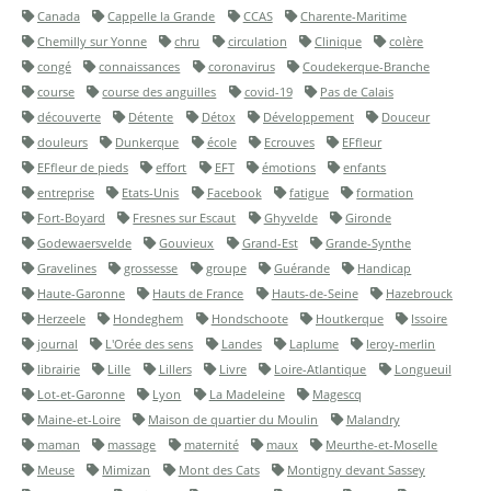
Canada
Cappelle la Grande
CCAS
Charente-Maritime
Chemilly sur Yonne
chru
circulation
Clinique
colère
congé
connaissances
coronavirus
Coudekerque-Branche
course
course des anguilles
covid-19
Pas de Calais
découverte
Détente
Détox
Développement
Douceur
douleurs
Dunkerque
école
Ecrouves
EFfleur
EFfleur de pieds
effort
EFT
émotions
enfants
entreprise
Etats-Unis
Facebook
fatigue
formation
Fort-Boyard
Fresnes sur Escaut
Ghyvelde
Gironde
Godewaersvelde
Gouvieux
Grand-Est
Grande-Synthe
Gravelines
grossesse
groupe
Guérande
Handicap
Haute-Garonne
Hauts de France
Hauts-de-Seine
Hazebrouck
Herzeele
Hondeghem
Hondschoote
Houtkerque
Issoire
journal
L'Orée des sens
Landes
Laplume
leroy-merlin
librairie
Lille
Lillers
Livre
Loire-Atlantique
Longueuil
Lot-et-Garonne
Lyon
La Madeleine
Magescq
Maine-et-Loire
Maison de quartier du Moulin
Malandry
maman
massage
maternité
maux
Meurthe-et-Moselle
Meuse
Mimizan
Mont des Cats
Montigny devant Sassey