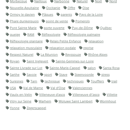
Morbecque
Nailloux
Narbonne
Naturel
Noël
Nord
Nouvelle-Aquitaine
Occitanie
Offre
Oise
Ormoy le davien
Pâques
parents
Pays de la Loire
Phare dunkerquois
point de vente
Pomerols
Pont Sainte Marie
porte ouverte
Puy-de-Dôme
Québec
queige
RAM
Réflexologie
Réflexologie palmaire
Réflexologie plantaire
Relais Petite Enfance
relaxation
relaxation musculaire
relaxation podale
reprise
Respect Naturel
La Réunion
Reyssouze
Rhône-Alpes
Royan
Saint Inglevert
Sainte-Gemmes-sur-Loire
Sainte Livrade sur Lot
Sainte-Marie-Cappel
salon
Santa Rosa
Sarthe
Savoie
sport
Stave
Steenvoorde
stress
Suresnes
Tarn
technique
techniques
Toufflers
trail
USA
Val de Marne
Val d'Oise
Valenciennes
Vaulx-en-Velin
Villeneuve d'ascq
Villeneuve d\'ascq
Villette
Vitry sur Seine
Warhem
Woluwe Saint Lambert
Wormhout
Yonne
Zegerscappel