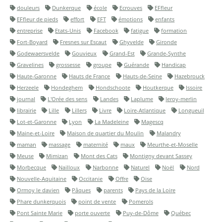
douleurs
Dunkerque
école
Ecrouves
EFfleur
EFfleur de pieds
effort
EFT
émotions
enfants
entreprise
Etats-Unis
Facebook
fatigue
formation
Fort-Boyard
Fresnes sur Escaut
Ghyvelde
Gironde
Godewaersvelde
Gouvieux
Grand-Est
Grande-Synthe
Gravelines
grossesse
groupe
Guérande
Handicap
Haute-Garonne
Hauts de France
Hauts-de-Seine
Hazebrouck
Herzeele
Hondeghem
Hondschoote
Houtkerque
Issoire
journal
L'Orée des sens
Landes
Laplume
leroy-merlin
librairie
Lille
Lillers
Livre
Loire-Atlantique
Longueuil
Lot-et-Garonne
Lyon
La Madeleine
Magescq
Maine-et-Loire
Maison de quartier du Moulin
Malandry
maman
massage
maternité
maux
Meurthe-et-Moselle
Meuse
Mimizan
Mont des Cats
Montigny devant Sassey
Morbecque
Nailloux
Narbonne
Naturel
Noël
Nord
Nouvelle-Aquitaine
Occitanie
Offre
Oise
Ormoy le davien
Pâques
parents
Pays de la Loire
Phare dunkerquois
point de vente
Pomerols
Pont Sainte Marie
porte ouverte
Puy-de-Dôme
Québec