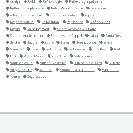
queige
RAM
Réflexologie
Réflexologie palmaire
Réflexologie plantaire
Relais Petite Enfance
relaxation
relaxation musculaire
relaxation podale
reprise
Respect Naturel
La Réunion
Reyssouze
Rhône-Alpes
Royan
Saint Inglevert
Sainte-Gemmes-sur-Loire
Sainte Livrade sur Lot
Sainte-Marie-Cappel
salon
Santa Rosa
Sarthe
Savoie
sport
Stave
Steenvoorde
stress
Suresnes
Tarn
technique
techniques
Toufflers
trail
USA
Val de Marne
Val d'Oise
Valenciennes
Vaulx-en-Velin
Villeneuve d'ascq
Villeneuve d\'ascq
Villette
Vitry sur Seine
Warhem
Woluwe Saint Lambert
Wormhout
Yonne
Zegerscappel