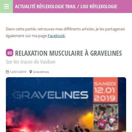
ACTUALITÉ RÉFLEXOLOGIE TRAIL / LOU RÉFLEXOLOGIE
Dans cette partie, retrouvez mes différents articles. Je les partagerais
également sur ma page
Facebook
.
RELAXATION MUSCULAIRE À GRAVELINES
Sur les traces de Vauban
12/01/2019
Gravelines