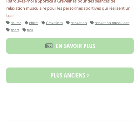
Retrouvez-moi à Sportica à Gravelines pour des séances de
relaxation musculaire pour les personnes sportives qui réalisent un
trail.
course
effort
Gravelines
relaxation
relaxation musculaire
sport
trail
EN SAVOIR PLUS
PLUS ANCIENS >