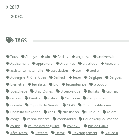
2017
DÉC.
TAGS
Tous
Abbaye
Ain
Andilly
angoisse
anniversaire
Apaisement
apprendre
Ardennes
artistique
Assevent
assistante maternelle
association
ateli
atelier
Auvergne-Rhône-Alpes
Bailleul
bébé
Belgique
Bergues
bien-être
bienfaits
bio
bioambiance
biocoop
Boeschèpe
Bray-Dunes
Brouckerque
Burlats
cabinet
cadeau
Caëstre
Calais
Californie
Campugnan
Canada
Cappelle la Grande
CCAS
Charente-Maritime
Chemilly sur Yonne
chru
circulation
Clinique
colère
congé
connaissances
coronavirus
Coudekerque-Branche
course
course des anguilles
covid-19
Pas de Calais
découverte
Détente
Détox
Développement
Douceur