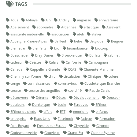
TAGS
Tous
Abbaye
Ain
Andilly
angoisse
anniversaire
Apaisement
apprendre
Ardennes
artistique
Assevent
assistante maternelle
association
ateli
atelier
Auvergne-Rhône-Alpes
Bailleul
bébé
Belgique
Bergues
bien-être
bienfaits
bio
bioambiance
biocoop
Boeschèpe
Bray-Dunes
Brouckerque
Burlats
cabinet
cadeau
Caëstre
Calais
Californie
Campugnan
Canada
Cappelle la Grande
CCAS
Charente-Maritime
Chemilly sur Yonne
chru
circulation
Clinique
colère
congé
connaissances
coronavirus
Coudekerque-Branche
course
course des anguilles
covid-19
Pas de Calais
découverte
Détente
Détox
Développement
Douceur
douleurs
Dunkerque
école
Ecrouves
EFfleur
EFfleur de pieds
effort
EFT
émotions
enfants
entreprise
Etats-Unis
Facebook
fatigue
formation
Fort-Boyard
Fresnes sur Escaut
Ghyvelde
Gironde
Godewaersvelde
Gouvieux
Grand-Est
Grande-Synthe