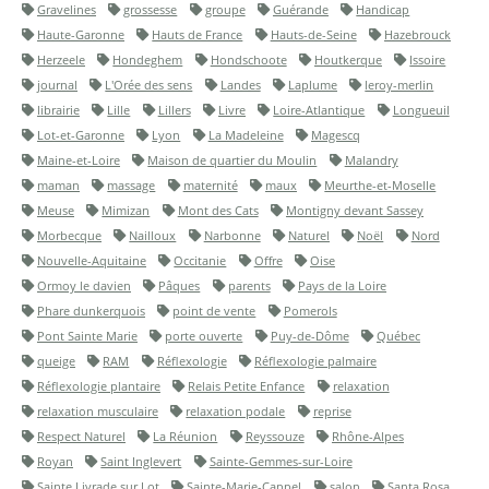
Gravelines
grossesse
groupe
Guérande
Handicap
Haute-Garonne
Hauts de France
Hauts-de-Seine
Hazebrouck
Herzeele
Hondeghem
Hondschoote
Houtkerque
Issoire
journal
L'Orée des sens
Landes
Laplume
leroy-merlin
librairie
Lille
Lillers
Livre
Loire-Atlantique
Longueuil
Lot-et-Garonne
Lyon
La Madeleine
Magescq
Maine-et-Loire
Maison de quartier du Moulin
Malandry
maman
massage
maternité
maux
Meurthe-et-Moselle
Meuse
Mimizan
Mont des Cats
Montigny devant Sassey
Morbecque
Nailloux
Narbonne
Naturel
Noël
Nord
Nouvelle-Aquitaine
Occitanie
Offre
Oise
Ormoy le davien
Pâques
parents
Pays de la Loire
Phare dunkerquois
point de vente
Pomerols
Pont Sainte Marie
porte ouverte
Puy-de-Dôme
Québec
queige
RAM
Réflexologie
Réflexologie palmaire
Réflexologie plantaire
Relais Petite Enfance
relaxation
relaxation musculaire
relaxation podale
reprise
Respect Naturel
La Réunion
Reyssouze
Rhône-Alpes
Royan
Saint Inglevert
Sainte-Gemmes-sur-Loire
Sainte Livrade sur Lot
Sainte-Marie-Cappel
salon
Santa Rosa