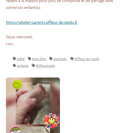
refaire à la maison pour plus de complicité et de partage avec
votre/vos enfant(s).
https://atelier-parents.effleur-de-pieds.fr
Doux mercredi.
Lou
bébé
bien-être
bienfaits
EFfleur de pieds
enfants
Réflexologie