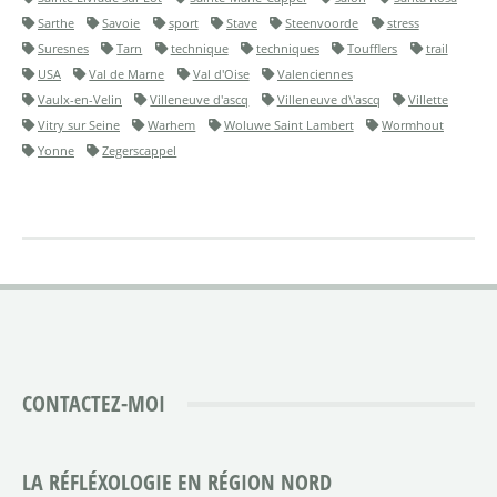
Sarthe
Savoie
sport
Stave
Steenvoorde
stress
Suresnes
Tarn
technique
techniques
Toufflers
trail
USA
Val de Marne
Val d'Oise
Valenciennes
Vaulx-en-Velin
Villeneuve d'ascq
Villeneuve d\'ascq
Villette
Vitry sur Seine
Warhem
Woluwe Saint Lambert
Wormhout
Yonne
Zegerscappel
CONTACTEZ-MOI
LA RÉFLÉXOLOGIE EN RÉGION NORD