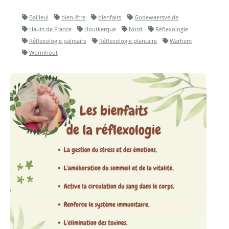
Bailleul
bien-être
bienfaits
Godewaersvelde
Hauts de France
Houtkerque
Nord
Réflexologie
Réflexologie palmaire
Réflexologie plantaire
Warhem
Wormhout