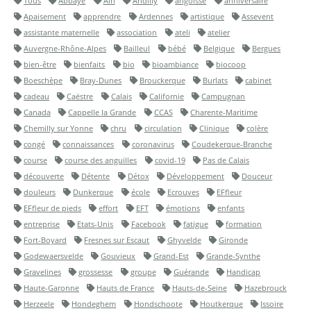
Tous
Abbaye
Ain
Andilly
angoisse
anniversaire
Apaisement
apprendre
Ardennes
artistique
Assevent
assistante maternelle
association
ateli
atelier
Auvergne-Rhône-Alpes
Bailleul
bébé
Belgique
Bergues
bien-être
bienfaits
bio
bioambiance
biocoop
Boeschèpe
Bray-Dunes
Brouckerque
Burlats
cabinet
cadeau
Caëstre
Calais
Californie
Campugnan
Canada
Cappelle la Grande
CCAS
Charente-Maritime
Chemilly sur Yonne
chru
circulation
Clinique
colère
congé
connaissances
coronavirus
Coudekerque-Branche
course
course des anguilles
covid-19
Pas de Calais
découverte
Détente
Détox
Développement
Douceur
douleurs
Dunkerque
école
Ecrouves
EFfleur
EFfleur de pieds
effort
EFT
émotions
enfants
entreprise
Etats-Unis
Facebook
fatigue
formation
Fort-Boyard
Fresnes sur Escaut
Ghyvelde
Gironde
Godewaersvelde
Gouvieux
Grand-Est
Grande-Synthe
Gravelines
grossesse
groupe
Guérande
Handicap
Haute-Garonne
Hauts de France
Hauts-de-Seine
Hazebrouck
Herzeele
Hondeghem
Hondschoote
Houtkerque
Issoire