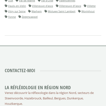
USA
Val de Marne
Val d'Oise
Valenciennes
Vaulx-en-Velin
Villeneuve d'ascq
Villeneuve d\'ascq
Villette
Vitry sur Seine
Warhem
Woluwe Saint Lambert
Wormhout
Yonne
Zegerscappel
CONTACTEZ-MOI
LA RÉFLÉXOLOGIE EN RÉGION NORD
Venez découvrir la réflexologie dans la région Nord, secteurs de
Steenvoorde, Hazebrouck, Bailleul, Bergues, Dunkerque,
Houtkerque.