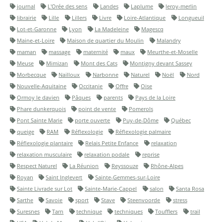
journal
L'Orée des sens
Landes
Laplume
leroy-merlin
librairie
Lille
Lillers
Livre
Loire-Atlantique
Longueuil
Lot-et-Garonne
Lyon
La Madeleine
Magescq
Maine-et-Loire
Maison de quartier du Moulin
Malandry
maman
massage
maternité
maux
Meurthe-et-Moselle
Meuse
Mimizan
Mont des Cats
Montigny devant Sassey
Morbecque
Nailloux
Narbonne
Naturel
Noël
Nord
Nouvelle-Aquitaine
Occitanie
Offre
Oise
Ormoy le davien
Pâques
parents
Pays de la Loire
Phare dunkerquois
point de vente
Pomerols
Pont Sainte Marie
porte ouverte
Puy-de-Dôme
Québec
queige
RAM
Réflexologie
Réflexologie palmaire
Réflexologie plantaire
Relais Petite Enfance
relaxation
relaxation musculaire
relaxation podale
reprise
Respect Naturel
La Réunion
Reyssouze
Rhône-Alpes
Royan
Saint Inglevert
Sainte-Gemmes-sur-Loire
Sainte Livrade sur Lot
Sainte-Marie-Cappel
salon
Santa Rosa
Sarthe
Savoie
sport
Stave
Steenvoorde
stress
Suresnes
Tarn
technique
techniques
Toufflers
trail