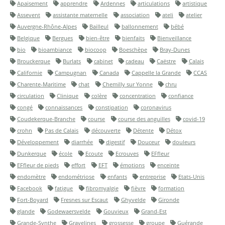
Apaisement
apprendre
Ardennes
articulations
artistique
Assevent
assistante maternelle
association
ateli
atelier
Auvergne-Rhône-Alpes
Bailleul
ballonnement
bébé
Belgique
Bergues
bien-être
bienfaits
Bienveillance
bio
bioambiance
biocoop
Boeschèpe
Bray-Dunes
Brouckerque
Burlats
cabinet
cadeau
Caëstre
Calais
Californie
Campugnan
Canada
Cappelle la Grande
CCAS
Charente-Maritime
chat
Chemilly sur Yonne
chru
circulation
Clinique
colère
concentration
confiance
congé
connaissances
constipation
coronavirus
Coudekerque-Branche
course
course des anguilles
covid-19
crohn
Pas de Calais
découverte
Détente
Détox
Développement
diarrhée
digestif
Douceur
douleurs
Dunkerque
école
Ecoute
Ecrouves
EFfleur
EFfleur de pieds
effort
EFT
émotions
enceinte
endomètre
endométriose
enfants
entreprise
Etats-Unis
Facebook
fatigue
fibromyalgie
fièvre
formation
Fort-Boyard
Fresnes sur Escaut
Ghyvelde
Gironde
glande
Godewaersvelde
Gouvieux
Grand-Est
Grande-Synthe
Gravelines
grossesse
groupe
Guérande