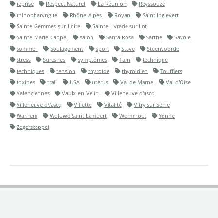
reprise
Respect Naturel
La Réunion
Reyssouze
rhinopharyngite
Rhône-Alpes
Royan
Saint Inglevert
Sainte-Gemmes-sur-Loire
Sainte Livrade sur Lot
Sainte-Marie-Cappel
salon
Santa Rosa
Sarthe
Savoie
sommeil
Soulagement
sport
Stave
Steenvoorde
stress
Suresnes
symptômes
Tarn
technique
techniques
tension
thyroide
thyroidien
Toufflers
toxines
trail
USA
utérus
Val de Marne
Val d'Oise
Valenciennes
Vaulx-en-Velin
Villeneuve d'ascq
Villeneuve d\'ascq
Villette
Vitalité
Vitry sur Seine
Warhem
Woluwe Saint Lambert
Wormhout
Yonne
Zegerscappel