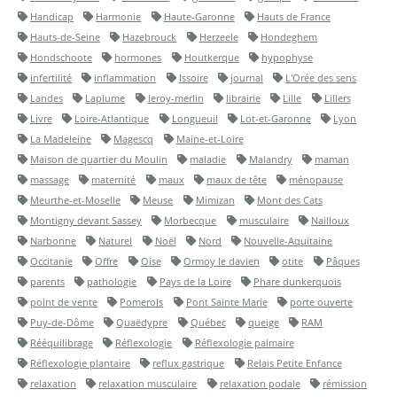
Handicap
Harmonie
Haute-Garonne
Hauts de France
Hauts-de-Seine
Hazebrouck
Herzeele
Hondeghem
Hondschoote
hormones
Houtkerque
hypophyse
infertilité
inflammation
Issoire
journal
L'Orée des sens
Landes
Laplume
leroy-merlin
librairie
Lille
Lillers
Livre
Loire-Atlantique
Longueuil
Lot-et-Garonne
Lyon
La Madeleine
Magescq
Maine-et-Loire
Maison de quartier du Moulin
maladie
Malandry
maman
massage
maternité
maux
maux de tête
ménopause
Meurthe-et-Moselle
Meuse
Mimizan
Mont des Cats
Montigny devant Sassey
Morbecque
musculaire
Nailloux
Narbonne
Naturel
Noël
Nord
Nouvelle-Aquitaine
Occitanie
Offre
Oise
Ormoy le davien
otite
Pâques
parents
pathologie
Pays de la Loire
Phare dunkerquois
point de vente
Pomerols
Pont Sainte Marie
porte ouverte
Puy-de-Dôme
Quaëdypre
Québec
queige
RAM
Rééquilibrage
Réflexologie
Réflexologie palmaire
Réflexologie plantaire
reflux gastrique
Relais Petite Enfance
relaxation
relaxation musculaire
relaxation podale
rémission