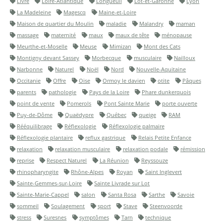
Livre
Loire-Atlantique
Longueuil
Lot-et-Garonne
Lyon
La Madeleine
Magescq
Maine-et-Loire
Maison de quartier du Moulin
maladie
Malandry
maman
massage
maternité
maux
maux de tête
ménopause
Meurthe-et-Moselle
Meuse
Mimizan
Mont des Cats
Montigny devant Sassey
Morbecque
musculaire
Nailloux
Narbonne
Naturel
Noël
Nord
Nouvelle-Aquitaine
Occitanie
Offre
Oise
Ormoy le davien
otite
Pâques
parents
pathologie
Pays de la Loire
Phare dunkerquois
point de vente
Pomerols
Pont Sainte Marie
porte ouverte
Puy-de-Dôme
Quaëdypre
Québec
queige
RAM
Rééquilibrage
Réflexologie
Réflexologie palmaire
Réflexologie plantaire
reflux gastrique
Relais Petite Enfance
relaxation
relaxation musculaire
relaxation podale
rémission
reprise
Respect Naturel
La Réunion
Reyssouze
rhinopharyngite
Rhône-Alpes
Royan
Saint Inglevert
Sainte-Gemmes-sur-Loire
Sainte Livrade sur Lot
Sainte-Marie-Cappel
salon
Santa Rosa
Sarthe
Savoie
sommeil
Soulagement
sport
Stave
Steenvoorde
stress
Suresnes
symptômes
Tarn
technique