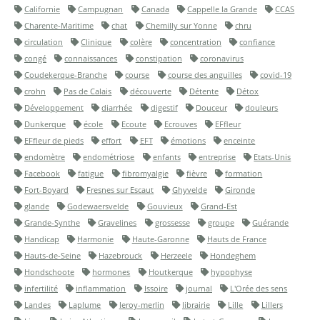
Californie
Campugnan
Canada
Cappelle la Grande
CCAS
Charente-Maritime
chat
Chemilly sur Yonne
chru
circulation
Clinique
colère
concentration
confiance
congé
connaissances
constipation
coronavirus
Coudekerque-Branche
course
course des anguilles
covid-19
crohn
Pas de Calais
découverte
Détente
Détox
Développement
diarrhée
digestif
Douceur
douleurs
Dunkerque
école
Ecoute
Ecrouves
EFfleur
EFfleur de pieds
effort
EFT
émotions
enceinte
endomètre
endométriose
enfants
entreprise
Etats-Unis
Facebook
fatigue
fibromyalgie
fièvre
formation
Fort-Boyard
Fresnes sur Escaut
Ghyvelde
Gironde
glande
Godewaersvelde
Gouvieux
Grand-Est
Grande-Synthe
Gravelines
grossesse
groupe
Guérande
Handicap
Harmonie
Haute-Garonne
Hauts de France
Hauts-de-Seine
Hazebrouck
Herzeele
Hondeghem
Hondschoote
hormones
Houtkerque
hypophyse
infertilité
inflammation
Issoire
journal
L'Orée des sens
Landes
Laplume
leroy-merlin
librairie
Lille
Lillers