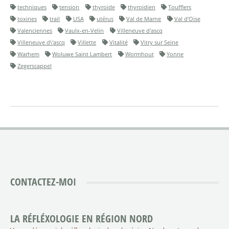
techniques
tension
thyroide
thyroidien
Toufflers
toxines
trail
USA
utérus
Val de Marne
Val d'Oise
Valenciennes
Vaulx-en-Velin
Villeneuve d'ascq
Villeneuve d\'ascq
Villette
Vitalité
Vitry sur Seine
Warhem
Woluwe Saint Lambert
Wormhout
Yonne
Zegerscappel
CONTACTEZ-MOI
LA RÉFLÉXOLOGIE EN RÉGION NORD