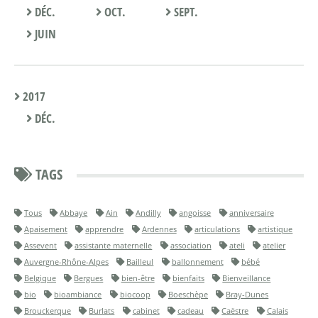
DÉC.
OCT.
SEPT.
JUIN
2017
DÉC.
TAGS
Tous
Abbaye
Ain
Andilly
angoisse
anniversaire
Apaisement
apprendre
Ardennes
articulations
artistique
Assevent
assistante maternelle
association
ateli
atelier
Auvergne-Rhône-Alpes
Bailleul
ballonnement
bébé
Belgique
Bergues
bien-être
bienfaits
Bienveillance
bio
bioambiance
biocoop
Boeschèpe
Bray-Dunes
Brouckerque
Burlats
cabinet
cadeau
Caëstre
Calais