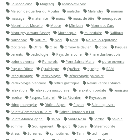
La Madeleine
Magescq
Maine-et-Loire
Maison de quartier du Moulin
maladie
Malandry
maman
massage
maternité
maux
maux de tête
ménopause
Meurthe-et-Moselle
Meuse
Mimizan
Mont des Cats
Montigny devant Sassey
Morbecque
musculaire
Nailloux
Narbonne
Naturel
Noël
Nord
Nouvelle-Aquitaine
Occitanie
Offre
Oise
Ormoy le davien
otite
Pâques
parents
pathologie
Pays de la Loire
Phare dunkerquois
point de vente
Pomerols
Pont Sainte Marie
porte ouverte
Puy-de-Dôme
Quaëdypre
Québec
queige
RAM
Rééquilibrage
Réflexologie
Réflexologie palmaire
Réflexologie plantaire
reflux gastrique
Relais Petite Enfance
relaxation
relaxation musculaire
relaxation podale
rémission
reprise
Respect Naturel
La Réunion
Reyssouze
rhinopharyngite
Rhône-Alpes
Royan
Saint Inglevert
Sainte-Gemmes-sur-Loire
Sainte Livrade sur Lot
Sainte-Marie-Cappel
salon
Santa Rosa
Sarthe
Savoie
sommeil
Soulagement
sport
Stave
Steenvoorde
stress
Suresnes
symptômes
Tarn
technique