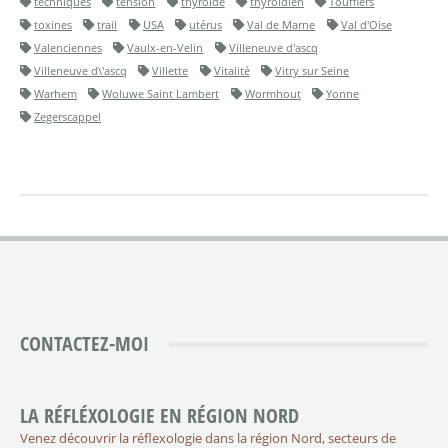
techniques
tension
thyroide
thyroidien
Toufflers
toxines
trail
USA
utérus
Val de Marne
Val d'Oise
Valenciennes
Vaulx-en-Velin
Villeneuve d'ascq
Villeneuve d\'ascq
Villette
Vitalité
Vitry sur Seine
Warhem
Woluwe Saint Lambert
Wormhout
Yonne
Zegerscappel
CONTACTEZ-MOI
LA RÉFLÉXOLOGIE EN RÉGION NORD
Venez découvrir la réflexologie dans la région Nord, secteurs de