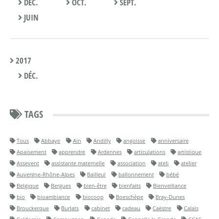
DÉC.
OCT.
SEPT.
JUIN
2017
DÉC.
TAGS
Tous
Abbaye
Ain
Andilly
angoisse
anniversaire
Apaisement
apprendre
Ardennes
articulations
artistique
Assevent
assistante maternelle
association
ateli
atelier
Auvergne-Rhône-Alpes
Bailleul
ballonnement
bébé
Belgique
Bergues
bien-être
bienfaits
Bienveillance
bio
bioambiance
biocoop
Boeschèpe
Bray-Dunes
Brouckerque
Burlats
cabinet
cadeau
Caëstre
Calais