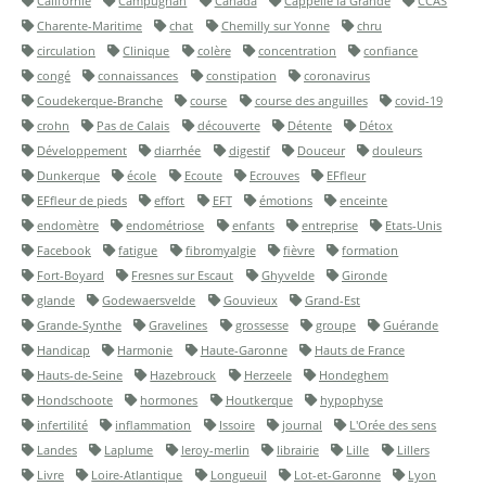
Californie
Campugnan
Canada
Cappelle la Grande
CCAS
Charente-Maritime
chat
Chemilly sur Yonne
chru
circulation
Clinique
colère
concentration
confiance
congé
connaissances
constipation
coronavirus
Coudekerque-Branche
course
course des anguilles
covid-19
crohn
Pas de Calais
découverte
Détente
Détox
Développement
diarrhée
digestif
Douceur
douleurs
Dunkerque
école
Ecoute
Ecrouves
EFfleur
EFfleur de pieds
effort
EFT
émotions
enceinte
endomètre
endométriose
enfants
entreprise
Etats-Unis
Facebook
fatigue
fibromyalgie
fièvre
formation
Fort-Boyard
Fresnes sur Escaut
Ghyvelde
Gironde
glande
Godewaersvelde
Gouvieux
Grand-Est
Grande-Synthe
Gravelines
grossesse
groupe
Guérande
Handicap
Harmonie
Haute-Garonne
Hauts de France
Hauts-de-Seine
Hazebrouck
Herzeele
Hondeghem
Hondschoote
hormones
Houtkerque
hypophyse
infertilité
inflammation
Issoire
journal
L'Orée des sens
Landes
Laplume
leroy-merlin
librairie
Lille
Lillers
Livre
Loire-Atlantique
Longueuil
Lot-et-Garonne
Lyon