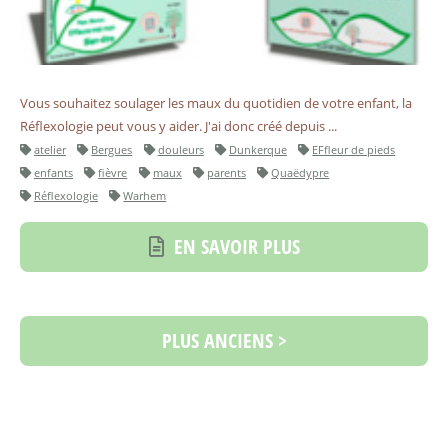
Vous souhaitez soulager les maux du quotidien de votre enfant, la
Réflexologie peut vous y aider. J'ai donc créé depuis ...
atelier
Bergues
douleurs
Dunkerque
EFfleur de pieds
enfants
fièvre
maux
parents
Quaëdypre
Réflexologie
Warhem
EN SAVOIR PLUS
PLUS ANCIENS >