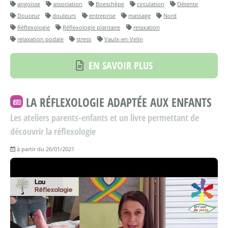
angoisse
association
Boeschèpe
circulation
Détente
Douceur
douleurs
entreprise
massage
Nord
Réflexologie
Réflexologie plantaire
relaxation
relaxation podale
stress
Vaulx-en-Velin
EN SAVOIR PLUS
LA RÉFLEXOLOGIE ADAPTÉE AUX ENFANTS
Les ateliers parents-enfants et un livre permettant de
découvrir la réflexologie
à partir du 26/01/2021