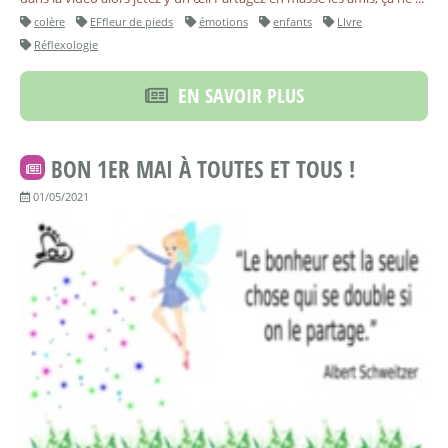
colère
EFfleur de pieds
émotions
enfants
LIvre
Réflexologie
EN SAVOIR PLUS
BON 1ER MAI À TOUTES ET TOUS !
01/05/2021