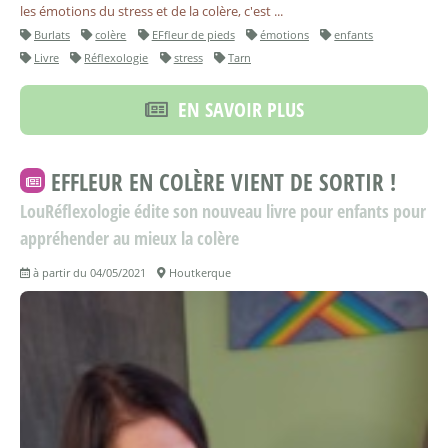
les émotions du stress et de la colère, c'est ...
Burlats
colère
EFfleur de pieds
émotions
enfants
Livre
Réflexologie
stress
Tarn
EN SAVOIR PLUS
EFFLEUR EN COLÈRE VIENT DE SORTIR !
LouRéflexologie édite son nouveau livre pour enfants pour
appréhender au mieux la colère
à partir du 04/05/2021
Houtkerque