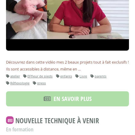
Découvrez dans cette vidéo mes 2 beaux projets tout à fait exclusifs !
Ils sont accessibles à distance, même en ...
atelier
EFfleur de pieds
enfants
Livre
parents
Réflexologie
stress
EN SAVOIR PLUS
NOUVELLE TECHNIQUE À VENIR
En formation