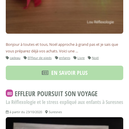
Bonjour à toutes et tous, Noël approche à grand pas et je sais que
vous préparez déjà vos achats. Voici une ...
cadeau
EFfleur de pieds
enfants
Livre
Noël
EN SAVOIR PLUS
EFFLEUR POURSUIT SON VOYAGE
La Réflexologie et le stress expliqué aux enfants à Suresnes
à partir du 23/10/2020
Suresnes