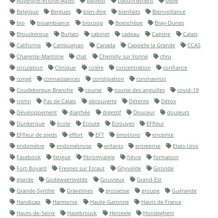
Auvergne-Rhône-Alpes
Bailleul
ballonnement
bébé
Belgique
Bergues
bien-être
bienfaits
Bienveillance
bio
bioambiance
biocoop
Boeschèpe
Bray-Dunes
Brouckerque
Burlats
cabinet
cadeau
Caëstre
Calais
Californie
Campugnan
Canada
Cappelle la Grande
CCAS
Charente-Maritime
chat
Chemilly sur Yonne
chru
circulation
Clinique
colère
concentration
confiance
congé
connaissances
constipation
coronavirus
Coudekerque-Branche
course
course des anguilles
covid-19
crohn
Pas de Calais
découverte
Détente
Détox
Développement
diarrhée
digestif
Douceur
douleurs
Dunkerque
école
Ecoute
Ecrouves
EFfleur
EFfleur de pieds
effort
EFT
émotions
enceinte
endomètre
endométriose
enfants
entreprise
Etats-Unis
Facebook
fatigue
fibromyalgie
fièvre
formation
Fort-Boyard
Fresnes sur Escaut
Ghyvelde
Gironde
glande
Godewaersvelde
Gouvieux
Grand-Est
Grande-Synthe
Gravelines
grossesse
groupe
Guérande
Handicap
Harmonie
Haute-Garonne
Hauts de France
Hauts-de-Seine
Hazebrouck
Herzeele
Hondeghem