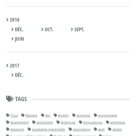
2018
DÉC.
OCT.
SEPT.
JUIN
2017
DÉC.
TAGS
Tous
Abbaye
Ain
Andilly
angoisse
anniversaire
Apaisement
apprendre
Ardennes
articulations
artistique
Assevent
assistante maternelle
association
ateli
atelier