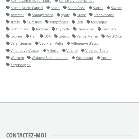
Sainte-Gemmes-sur-Loire
Sainte Livrade sur Lot
Sainte-Marie-Cappel
salon
Santa Rosa
Sarthe
Savoie
sommeil
Soulagement
sport
Stave
Steenvoorde
stress
Suresnes
symptômes
Tarn
technique
techniques
tension
thyroide
thyroidien
Toufflers
toxines
trail
USA
utérus
Val de Marne
Val d'Oise
Valenciennes
Vaulx-en-Velin
Villeneuve d'ascq
Villeneuve d\'ascq
Villette
Vitalité
Vitry sur Seine
Warhem
Woluwe Saint Lambert
Wormhout
Yonne
Zegerscappel
CONTACTEZ-MOI