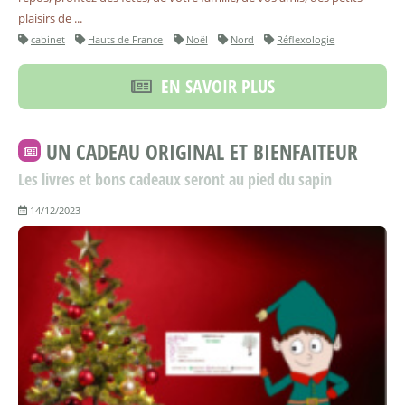
plaisirs de ...
cabinet
Hauts de France
Noël
Nord
Réflexologie
EN SAVOIR PLUS
UN CADEAU ORIGINAL ET BIENFAITEUR
Les livres et bons cadeaux seront au pied du sapin
14/12/2023