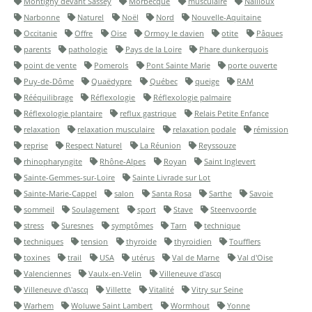
Montigny devant Sassey
Morbecque
musculaire
Nailloux
Narbonne
Naturel
Noël
Nord
Nouvelle-Aquitaine
Occitanie
Offre
Oise
Ormoy le davien
otite
Pâques
parents
pathologie
Pays de la Loire
Phare dunkerquois
point de vente
Pomerols
Pont Sainte Marie
porte ouverte
Puy-de-Dôme
Quaëdypre
Québec
queige
RAM
Rééquilibrage
Réflexologie
Réflexologie palmaire
Réflexologie plantaire
reflux gastrique
Relais Petite Enfance
relaxation
relaxation musculaire
relaxation podale
rémission
reprise
Respect Naturel
La Réunion
Reyssouze
rhinopharyngite
Rhône-Alpes
Royan
Saint Inglevert
Sainte-Gemmes-sur-Loire
Sainte Livrade sur Lot
Sainte-Marie-Cappel
salon
Santa Rosa
Sarthe
Savoie
sommeil
Soulagement
sport
Stave
Steenvoorde
stress
Suresnes
symptômes
Tarn
technique
techniques
tension
thyroide
thyroidien
Toufflers
toxines
trail
USA
utérus
Val de Marne
Val d'Oise
Valenciennes
Vaulx-en-Velin
Villeneuve d'ascq
Villeneuve d\'ascq
Villette
Vitalité
Vitry sur Seine
Warhem
Woluwe Saint Lambert
Wormhout
Yonne