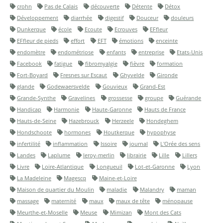
crohn
Pas de Calais
découverte
Détente
Détox
Développement
diarrhée
digestif
Douceur
douleurs
Dunkerque
école
Ecoute
Ecrouves
EFfleur
EFfleur de pieds
effort
EFT
émotions
enceinte
endomètre
endométriose
enfants
entreprise
Etats-Unis
Facebook
fatigue
fibromyalgie
fièvre
formation
Fort-Boyard
Fresnes sur Escaut
Ghyvelde
Gironde
glande
Godewaersvelde
Gouvieux
Grand-Est
Grande-Synthe
Gravelines
grossesse
groupe
Guérande
Handicap
Harmonie
Haute-Garonne
Hauts de France
Hauts-de-Seine
Hazebrouck
Herzeele
Hondeghem
Hondschoote
hormones
Houtkerque
hypophyse
infertilité
inflammation
Issoire
journal
L'Orée des sens
Landes
Laplume
leroy-merlin
librairie
Lille
Lillers
Livre
Loire-Atlantique
Longueuil
Lot-et-Garonne
Lyon
La Madeleine
Magescq
Maine-et-Loire
Maison de quartier du Moulin
maladie
Malandry
maman
massage
maternité
maux
maux de tête
ménopause
Meurthe-et-Moselle
Meuse
Mimizan
Mont des Cats