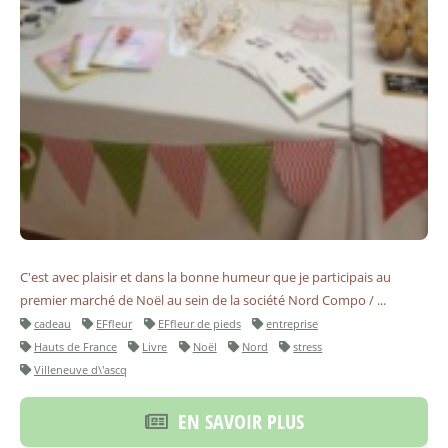
C'est avec plaisir et dans la bonne humeur que je participais au
premier marché de Noël au sein de la société Nord Compo / ...
cadeau
EFfleur
EFfleur de pieds
entreprise
Hauts de France
Livre
Noël
Nord
stress
Villeneuve d\'ascq
EN SAVOIR PLUS