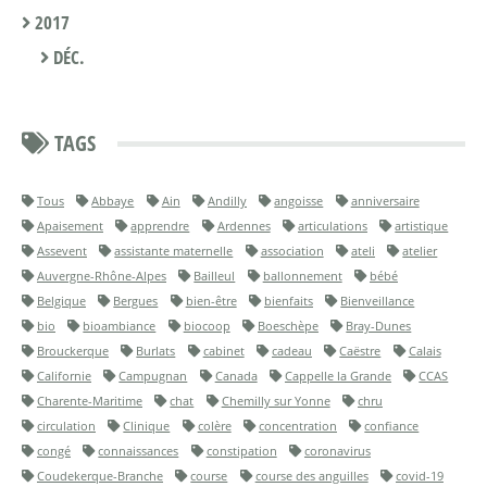
2017
DÉC.
TAGS
Tous
Abbaye
Ain
Andilly
angoisse
anniversaire
Apaisement
apprendre
Ardennes
articulations
artistique
Assevent
assistante maternelle
association
ateli
atelier
Auvergne-Rhône-Alpes
Bailleul
ballonnement
bébé
Belgique
Bergues
bien-être
bienfaits
Bienveillance
bio
bioambiance
biocoop
Boeschèpe
Bray-Dunes
Brouckerque
Burlats
cabinet
cadeau
Caëstre
Calais
Californie
Campugnan
Canada
Cappelle la Grande
CCAS
Charente-Maritime
chat
Chemilly sur Yonne
chru
circulation
Clinique
colère
concentration
confiance
congé
connaissances
constipation
coronavirus
Coudekerque-Branche
course
course des anguilles
covid-19