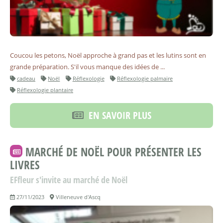
Coucou les petons, Noël approche à grand pas et les lutins sont en
grande préparation. S'il vous manque des idées de ...
cadeau
Noël
Réflexologie
Réflexologie palmaire
Réflexologie plantaire
EN SAVOIR PLUS
MARCHÉ DE NOËL POUR PRÉSENTER LES
LIVRES
EFfleur s'invite au marché de Noël
27/11/2023
Villeneuve d'Ascq