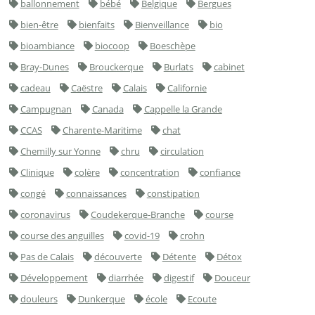
ballonnement
bébé
Belgique
Bergues
bien-être
bienfaits
Bienveillance
bio
bioambiance
biocoop
Boeschèpe
Bray-Dunes
Brouckerque
Burlats
cabinet
cadeau
Caëstre
Calais
Californie
Campugnan
Canada
Cappelle la Grande
CCAS
Charente-Maritime
chat
Chemilly sur Yonne
chru
circulation
Clinique
colère
concentration
confiance
congé
connaissances
constipation
coronavirus
Coudekerque-Branche
course
course des anguilles
covid-19
crohn
Pas de Calais
découverte
Détente
Détox
Développement
diarrhée
digestif
Douceur
douleurs
Dunkerque
école
Ecoute