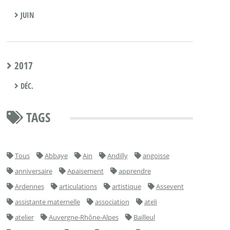
JUIN
2017
DÉC.
TAGS
Tous
Abbaye
Ain
Andilly
angoisse
anniversaire
Apaisement
apprendre
Ardennes
articulations
artistique
Assevent
assistante maternelle
association
ateli
atelier
Auvergne-Rhône-Alpes
Bailleul