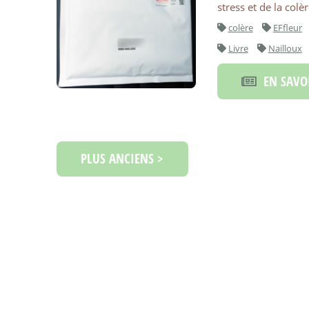
stress et de la colè
colère
EFfleur
Livre
Nailloux
EN SAVOI
PLUS ANCIENS >