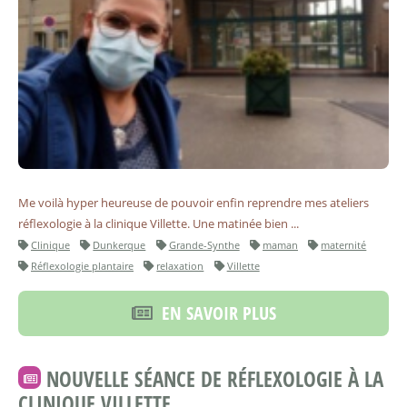
Me voilà hyper heureuse de pouvoir enfin reprendre mes ateliers
réflexologie à la clinique Villette. Une matinée bien ...
Clinique
Dunkerque
Grande-Synthe
maman
maternité
Réflexologie plantaire
relaxation
Villette
EN SAVOIR PLUS
NOUVELLE SÉANCE DE RÉFLEXOLOGIE À LA
CLINIQUE VILLETTE