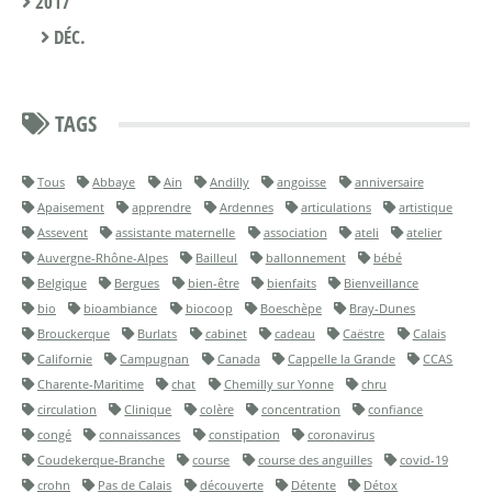
2017
DÉC.
TAGS
Tous
Abbaye
Ain
Andilly
angoisse
anniversaire
Apaisement
apprendre
Ardennes
articulations
artistique
Assevent
assistante maternelle
association
ateli
atelier
Auvergne-Rhône-Alpes
Bailleul
ballonnement
bébé
Belgique
Bergues
bien-être
bienfaits
Bienveillance
bio
bioambiance
biocoop
Boeschèpe
Bray-Dunes
Brouckerque
Burlats
cabinet
cadeau
Caëstre
Calais
Californie
Campugnan
Canada
Cappelle la Grande
CCAS
Charente-Maritime
chat
Chemilly sur Yonne
chru
circulation
Clinique
colère
concentration
confiance
congé
connaissances
constipation
coronavirus
Coudekerque-Branche
course
course des anguilles
covid-19
crohn
Pas de Calais
découverte
Détente
Détox