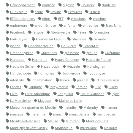
Développement
diarrhée
digestif
Douceur
douleurs
Dunkerque
école
Ecoute
Ecrouves
EFfleur
EFfleur de pieds
effort
EFT
émotions
enceinte
endomètre
endométriose
enfants
entreprise
Etats-Unis
Facebook
fatigue
fibromyalgie
fièvre
formation
Fort-Boyard
Fresnes sur Escaut
Ghyvelde
Gironde
glande
Godewaersvelde
Gouvieux
Grand-Est
Grande-Synthe
Gravelines
grossesse
groupe
Guérande
Handicap
Harmonie
Haute-Garonne
Hauts de France
Hauts-de-Seine
Hazebrouck
Herzeele
Hondeghem
Hondschoote
hormones
Houtkerque
hypophyse
infertilité
inflammation
Issoire
journal
L'Orée des sens
Landes
Laplume
leroy-merlin
librairie
Lille
Lillers
Livre
Loire-Atlantique
Longueuil
Lot-et-Garonne
Lyon
La Madeleine
Magescq
Maine-et-Loire
Maison de quartier du Moulin
maladie
Malandry
maman
massage
maternité
maux
maux de tête
ménopause
Meurthe-et-Moselle
Meuse
Mimizan
Mont des Cats
Montigny devant Sassey
Morbecque
musculaire
Nailloux