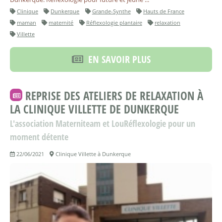
Clinique
Dunkerque
Grande-Synthe
Hauts de France
maman
maternité
Réflexologie plantaire
relaxation
Villette
EN SAVOIR PLUS
REPRISE DES ATELIERS DE RELAXATION À
LA CLINIQUE VILLETTE DE DUNKERQUE
L'association Materniteam et LouRéflexologie pour un
moment détente
22/06/2021
Clinique Villette à Dunkerque