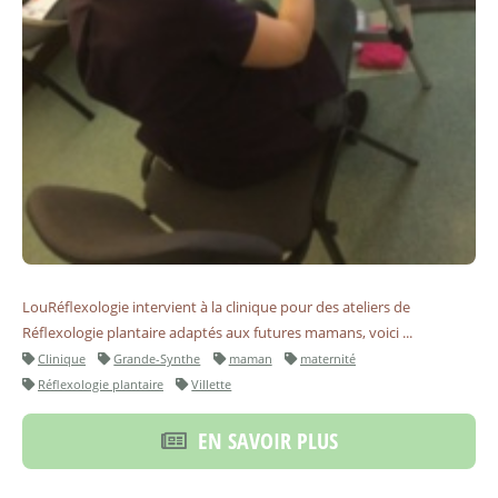
LouRéflexologie intervient à la clinique pour des ateliers de
Réflexologie plantaire adaptés aux futures mamans, voici ...
Clinique
Grande-Synthe
maman
maternité
Réflexologie plantaire
Villette
EN SAVOIR PLUS