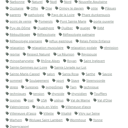
Narbonne
Naturel
Noël
Nord
Nouvelle-Aquitaine
Occitanie
Offre
Oise
Ormoy le davien
otite
Pâques
parents
pathologie
Pays de la Loire
Phare dunkerquois
point de vente
Pomerols
Pont Sainte Marie
porte ouverte
Puy-de-Dôme
Quaëdypre
Québec
queige
RAM
Rééquilibrage
Réflexologie
Réflexologie palmaire
Réflexologie plantaire
reflux gastrique
Relais Petite Enfance
relaxation
relaxation musculaire
relaxation podale
rémission
reprise
Respect Naturel
La Réunion
Reyssouze
rhinopharyngite
Rhône-Alpes
Royan
Saint Inglevert
Sainte-Gemmes-sur-Loire
Sainte Livrade sur Lot
Sainte-Marie-Cappel
salon
Santa Rosa
Sarthe
Savoie
sommeil
Soulagement
sport
Stave
Steenvoorde
stress
Suresnes
symptômes
Tarn
technique
techniques
tension
thyroide
thyroidien
Toufflers
toxines
trail
USA
utérus
Val de Marne
Val d'Oise
Valenciennes
Vaulx-en-Velin
Villeneuve d'ascq
Villeneuve d\'ascq
Villette
Vitalité
Vitry sur Seine
Warhem
Woluwe Saint Lambert
Wormhout
Yonne
Zegerscappel