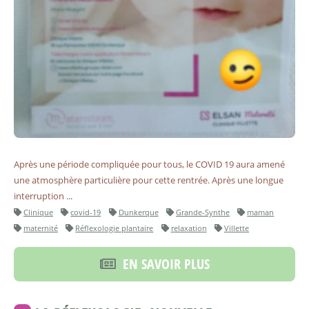
Après une période compliquée pour tous, le COVID 19 aura amené
une atmosphère particulière pour cette rentrée. Après une longue
interruption ...
Clinique
covid-19
Dunkerque
Grande-Synthe
maman
maternité
Réflexologie plantaire
relaxation
Villette
EN SAVOIR PLUS