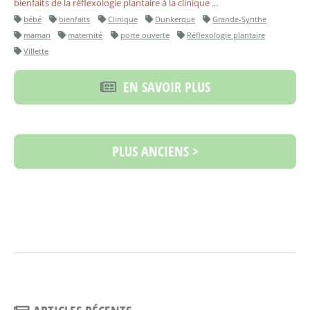
bienfaits de la réflexologie plantaire à la clinique ...
bébé
bienfaits
Clinique
Dunkerque
Grande-Synthe
maman
maternité
porte ouverte
Réflexologie plantaire
Villette
EN SAVOIR PLUS
PLUS ANCIENS >