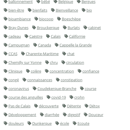
ballonnement
bébé
Belgique
Bergues
bien-être
bienfaits
Bienveillance
bio
bioambiance
biocoop
Boeschèpe
Bray-Dunes
Brouckerque
Burlats
cabinet
cadeau
Caëstre
Calais
Californie
Campugnan
Canada
Cappelle la Grande
CCAS
Charente-Maritime
chat
Chemilly sur Yonne
chru
circulation
Clinique
colère
concentration
confiance
congé
connaissances
constipation
coronavirus
Coudekerque-Branche
course
course des anguilles
covid-19
crohn
Pas de Calais
découverte
Détente
Détox
Développement
diarrhée
digestif
Douceur
douleurs
Dunkerque
école
Ecoute