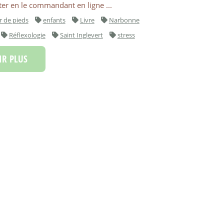
er en le commandant en ligne ...
r de pieds
enfants
Livre
Narbonne
Réflexologie
Saint Inglevert
stress
R PLUS