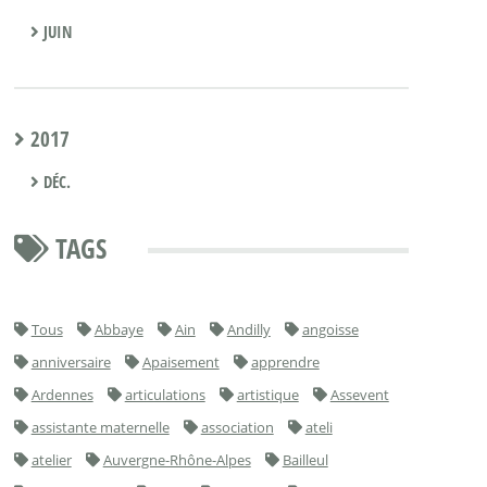
JUIN
2017
DÉC.
TAGS
Tous
Abbaye
Ain
Andilly
angoisse
anniversaire
Apaisement
apprendre
Ardennes
articulations
artistique
Assevent
assistante maternelle
association
ateli
atelier
Auvergne-Rhône-Alpes
Bailleul