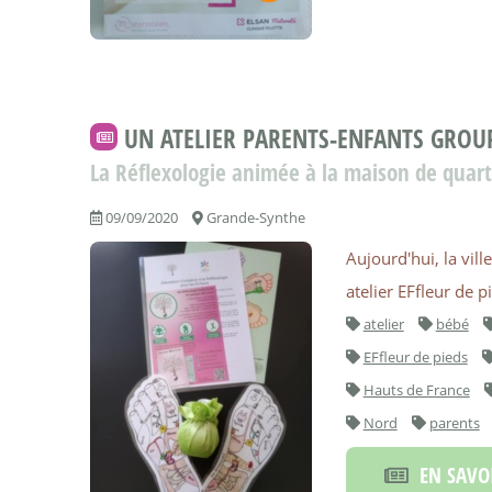
UN ATELIER PARENTS-ENFANTS GROUP
La Réflexologie animée à la maison de quar
09/09/2020
Grande-Synthe
Aujourd'hui, la vil
atelier EFfleur de 
atelier
bébé
EFfleur de pieds
Hauts de France
Nord
parents
EN SAVOI