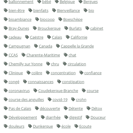
ballonnement
bébé
Belgique
Bergues
bien-être
bienfaits
Bienveillance
bio
bioambiance
biocoop
Boeschèpe
Bray-Dunes
Brouckerque
Burlats
cabinet
cadeau
Caëstre
Calais
Californie
Campugnan
Canada
Cappelle la Grande
CCAS
Charente-Maritime
chat
Chemilly sur Yonne
chru
circulation
Clinique
colère
concentration
confiance
congé
connaissances
constipation
coronavirus
Coudekerque-Branche
course
course des anguilles
covid-19
crohn
Pas de Calais
découverte
Détente
Détox
Développement
diarrhée
digestif
Douceur
douleurs
Dunkerque
école
Ecoute