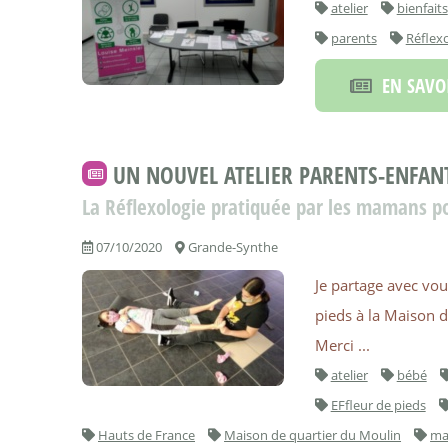
atelier
bienfaits
parents
Réflex
EN SAVOI
UN NOUVEL ATELIER PARENTS-ENFAN
La Réflexologie pratiquée par les mamans po
07/10/2020
Grande-Synthe
Je partage avec vou
pieds à la Maison d
Merci ...
atelier
bébé
EFfleur de pieds
Hauts de France
Maison de quartier du Moulin
m