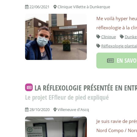
22/06/2021
Clinique Villette à Dunkerque
Me voilà hyper heu
réflexologie à la cl
Clinique
Dunke
Réflexologie plantai
EN SAVOI
LA RÉFLEXOLOGIE PRÉSENTÉE EN ENTR
Le projet EFfleur de pied expliqué
28/10/2020
Villeneuve d'Ascq
Je suis ravie de pré
Nord Compo / Nord