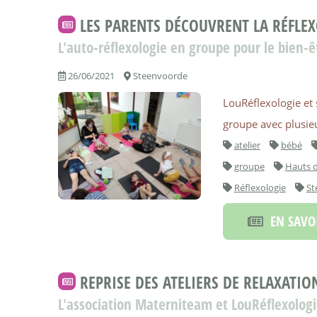
LES PARENTS DÉCOUVRENT LA RÉFLEX
L'auto-réflexologie en groupe pour le bien-ê
26/06/2021
Steenvoorde
LouRéflexologie et 
groupe avec plusieu
atelier
bébé
groupe
Hauts d
Réflexologie
St
EN SAVOI
REPRISE DES ATELIERS DE RELAXATIO
L'association Materniteam et LouRéflexolo