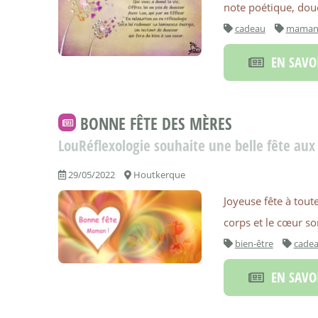
note poétique, dou
cadeau
mama
EN SAVOI
BONNE FÊTE DES MÈRES
LouRéflexologie souhaite une belle fête a
29/05/2022
Houtkerque
Joyeuse fête à toute
corps et le cœur son
bien-être
cade
EN SAVOI