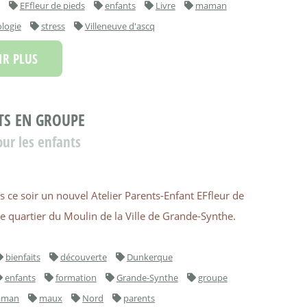
EFfleur de pieds
enfants
Livre
maman
ologie
stress
Villeneuve d'ascq
R PLUS
TS EN GROUPE
ur les enfants
s ce soir un nouvel Atelier Parents-Enfant EFfleur de
e quartier du Moulin de la Ville de Grande-Synthe.
bienfaits
découverte
Dunkerque
enfants
formation
Grande-Synthe
groupe
aman
maux
Nord
parents