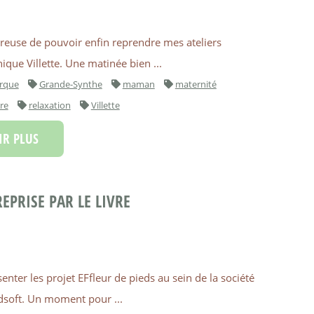
reuse de pouvoir enfin reprendre mes ateliers
inique Villette. Une matinée bien ...
rque
Grande-Synthe
maman
maternité
re
relaxation
Villette
R PLUS
EPRISE PAR LE LIVRE
senter les projet EFfleur de pieds au sein de la société
soft. Un moment pour ...