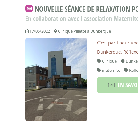
NOUVELLE SÉANCE DE RELAXATION P
En collaboration avec l'association Materni
17/05/2022
Clinique Villette à Dunkerque
C'est parti pour une
Dunkerque. Réflexol
Clinique
Dunke
maternité
Réfl
EN SAVOI