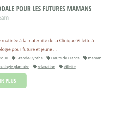
ODALE POUR LES FUTURES MAMANS
team
 matinée à la maternité de la Clinique Villette à
ogie pour future et jeune ...
rque
Grande-Synthe
Hauts de France
maman
exologie plantaire
relaxation
Villette
R PLUS