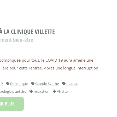
 LA CLINIQUE VILLETTE
oment bien-être
 compliquée pour tous, le COVID 19 aura amené une
ière pour cette rentrée. Après une longue interruption
19
Dunkerque
Grande-Synthe
maman
exologie plantaire
relaxation
Villette
R PLUS