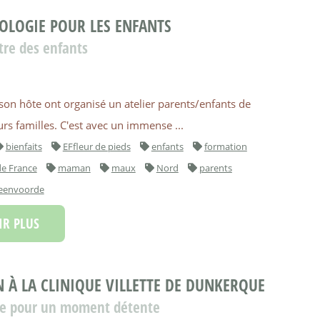
OLOGIE POUR LES ENFANTS
tre des enfants
son hôte ont organisé un atelier parents/enfants de
rs familles. C'est avec un immense ...
bienfaits
EFfleur de pieds
enfants
formation
e France
maman
maux
Nord
parents
eenvoorde
R PLUS
N À LA CLINIQUE VILLETTE DE DUNKERQUE
gie pour un moment détente