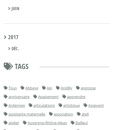
JUIN
2017
DÉC.
TAGS
Tous
Abbaye
Ain
Andilly
angoisse
anniversaire
Apaisement
apprendre
Ardennes
articulations
artistique
Assevent
assistante maternelle
association
ateli
atelier
Auvergne-Rhône-Alpes
Bailleul