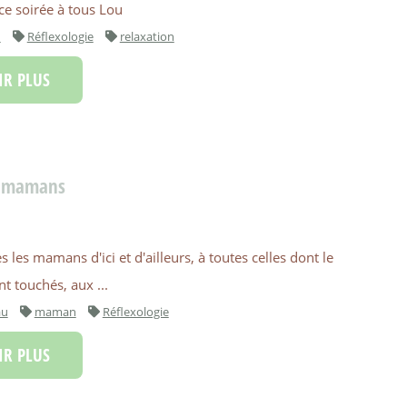
ce soirée à tous Lou
n
Réflexologie
relaxation
R PLUS
ux mamans
s les mamans d'ici et d'ailleurs, à toutes celles dont le
t touchés, aux ...
au
maman
Réflexologie
R PLUS