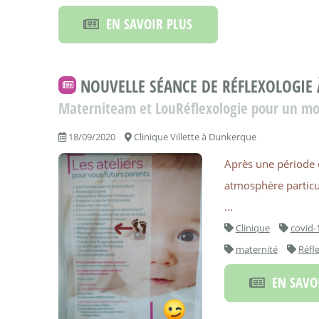
EN SAVOIR PLUS
NOUVELLE SÉANCE DE RÉFLEXOLOGIE À
Materniteam et LouRéflexologie pour un m
18/09/2020
Clinique Villette à Dunkerque
Après une période
atmosphère particul
...
Clinique
covid-
maternité
Réfl
EN SAVOI