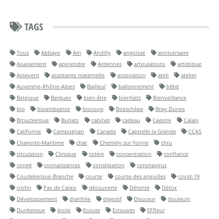
TAGS
Tous
Abbaye
Ain
Andilly
angoisse
anniversaire
Apaisement
apprendre
Ardennes
articulations
artistique
Assevent
assistante maternelle
association
ateli
atelier
Auvergne-Rhône-Alpes
Bailleul
ballonnement
bébé
Belgique
Bergues
bien-être
bienfaits
Bienveillance
bio
bioambiance
biocoop
Boeschèpe
Bray-Dunes
Brouckerque
Burlats
cabinet
cadeau
Caëstre
Calais
Californie
Campugnan
Canada
Cappelle la Grande
CCAS
Charente-Maritime
chat
Chemilly sur Yonne
chru
circulation
Clinique
colère
concentration
confiance
congé
connaissances
constipation
coronavirus
Coudekerque-Branche
course
course des anguilles
covid-19
crohn
Pas de Calais
découverte
Détente
Détox
Développement
diarrhée
digestif
Douceur
douleurs
Dunkerque
école
Ecoute
Ecrouves
EFfleur