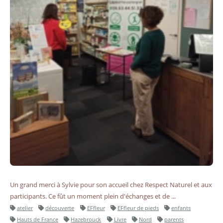
Un grand merci à Sylvie pour son accueil chez Respect Naturel et aux
participants. Ce fût un moment plein d'échanges et de ...
atelier
découverte
EFfleur
EFfleur de pieds
enfants
Hauts de France
Hazebrouck
Livre
Nord
parents