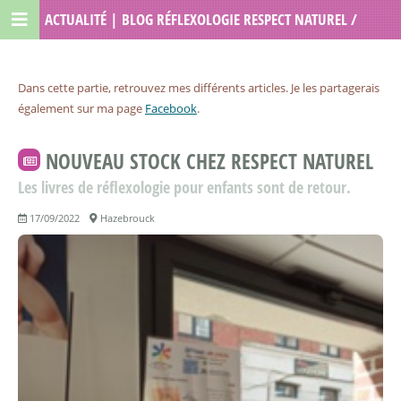
ACTUALITÉ | BLOG RÉFLEXOLOGIE RESPECT NATUREL /
LOU RÉFLEXOLOGIE
Dans cette partie, retrouvez mes différents articles. Je les partagerais
également sur ma page
Facebook
.
NOUVEAU STOCK CHEZ RESPECT NATUREL
Les livres de réflexologie pour enfants sont de retour.
17/09/2022
Hazebrouck