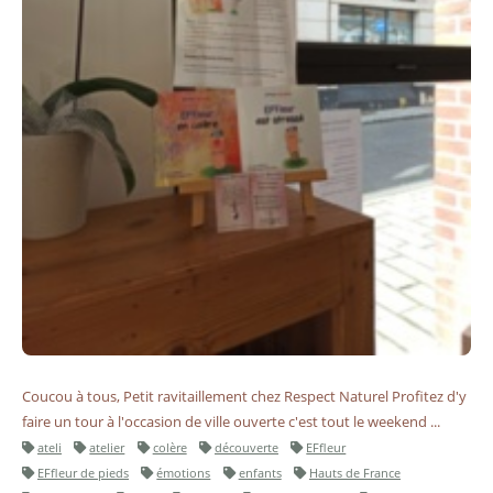
Coucou à tous, Petit ravitaillement chez Respect Naturel Profitez d'y
faire un tour à l'occasion de ville ouverte c'est tout le weekend ...
ateli
atelier
colère
découverte
EFfleur
EFfleur de pieds
émotions
enfants
Hauts de France