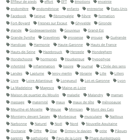
EFfleur de pieds
effort
EFT
émotions
enceinte
endomètre
endométriose
enfants
entreprise
Etats-Unis
Facebook
fatigue
fibromyalgie
fièvre
formation
Fort-Boyard
Fresnes sur Escaut
Ghyvelde
Gironde
glande
Godewaersvelde
Gouvieux
Grand-Est
Grande-Synthe
Gravelines
grossesse
groupe
Guérande
Handicap
Harmonie
Haute-Garonne
Hauts de France
Hauts-de-Seine
Hazebrouck
Herzeele
Hondeghem
Hondschoote
hormones
Houtkerque
hypophyse
infertilité
inflammation
Issoire
journal
L'Orée des sens
Landes
Laplume
leroy-merlin
librairie
Lille
Lillers
Livre
Loire-Atlantique
Longueuil
Lot-et-Garonne
Lyon
La Madeleine
Magescq
Maine-et-Loire
Maison de quartier du Moulin
maladie
Malandry
maman
massage
maternité
maux
maux de tête
ménopause
Meurthe-et-Moselle
Meuse
Mimizan
Mont des Cats
Montigny devant Sassey
Morbecque
musculaire
Nailloux
Narbonne
Naturel
Noël
Nord
Nouvelle-Aquitaine
Occitanie
Offre
Oise
Ormoy le davien
otite
Pâques
parents
pathologie
Pays de la Loire
Phare dunkerquois