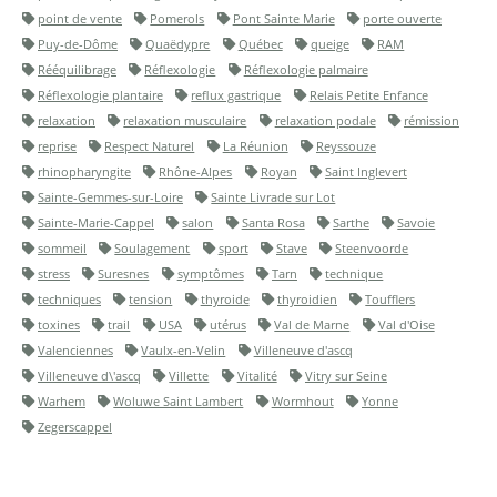
point de vente
Pomerols
Pont Sainte Marie
porte ouverte
Puy-de-Dôme
Quaëdypre
Québec
queige
RAM
Rééquilibrage
Réflexologie
Réflexologie palmaire
Réflexologie plantaire
reflux gastrique
Relais Petite Enfance
relaxation
relaxation musculaire
relaxation podale
rémission
reprise
Respect Naturel
La Réunion
Reyssouze
rhinopharyngite
Rhône-Alpes
Royan
Saint Inglevert
Sainte-Gemmes-sur-Loire
Sainte Livrade sur Lot
Sainte-Marie-Cappel
salon
Santa Rosa
Sarthe
Savoie
sommeil
Soulagement
sport
Stave
Steenvoorde
stress
Suresnes
symptômes
Tarn
technique
techniques
tension
thyroide
thyroidien
Toufflers
toxines
trail
USA
utérus
Val de Marne
Val d'Oise
Valenciennes
Vaulx-en-Velin
Villeneuve d'ascq
Villeneuve d\'ascq
Villette
Vitalité
Vitry sur Seine
Warhem
Woluwe Saint Lambert
Wormhout
Yonne
Zegerscappel